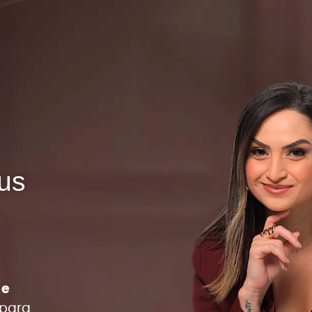
eus
 e
 para