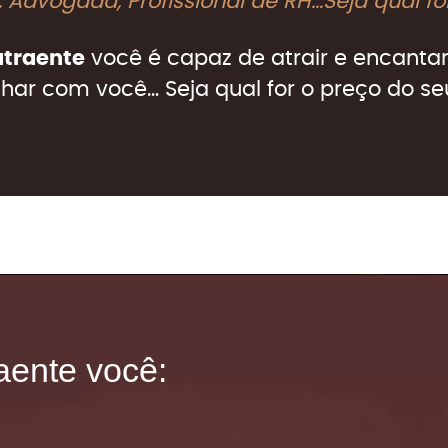
 Advogada, Profissional de RH…Seja qual for
traente
você é capaz de atrair e encantar
char com você… Seja qual for o preço do seu
ente você: